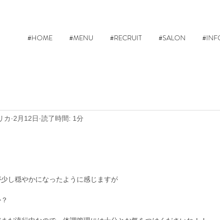
#HOME
#MENU
#RECRUIT
#SALON
#INF
リカ
2月12日
読了時間: 1分
が少し穏やかになったように感じますが
か？