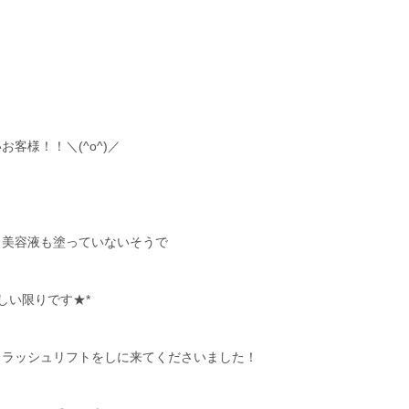
客様！！＼(^o^)／
と美容液も塗っていないそうで
しい限りです★*
、ラッシュリフトをしに来てくださいました！